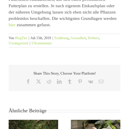
Futterplan zu erstellen. Je nach eigenem Einkaufsplan oder
der näheren Umgebung lassen sich eben nicht alle Pflanzen
problemlos beschaffen. Die wichtigsten Grundlagen werden
hier
zusammen gefasst.
Von
BlogTier
|
Juli 15th, 2019
|
Ernährung
,
Gesundheit
,
Hoftiere
,
Uncategorized
|
0 Kommentare
Share This Story, Choose Your Platform!
Facebook
X
Reddit
LinkedIn
Tumblr
Pinterest
Vk
E-
Mail
Ähnliche Beiträge