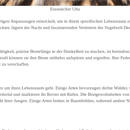
Eurasischer Uhu
artigen Anpassungen entwickelt, um in ihrem spezifischen Lebensraum erf
kten Jägern der Nacht und faszinierenden Vertretern der Vogelwelt De
Fähigkeit, präzise Beutefänge in der Dunkelheit zu machen, ist beeindruc
aft können sie ihre Beute mühelos aufspüren und ergreifen. Ihre Federn
 zu verschaffen.
 es um ihren Lebensraum geht. Einige Arten bevorzugen dichte Wälder,
rritorial und markieren ihr Revier mit Rufen. Die Brutgewohnheiten von
ucht ihrer Jungen. Einige Arten brüten in Baumhöhlen, während andere N