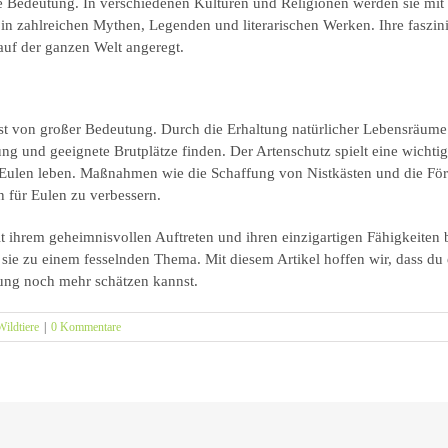
lle Bedeutung. In verschiedenen Kulturen und Religionen werden sie mit
n in zahlreichen Mythen, Legenden und literarischen Werken. Ihre faszi
auf der ganzen Welt angeregt.
st von großer Bedeutung. Durch die Erhaltung natürlicher Lebensräum
ung und geeignete Brutplätze finden. Der Artenschutz spielt eine wichtig
Eulen leben. Maßnahmen wie die Schaffung von Nistkästen und die För
 für Eulen zu verbessern.
t ihrem geheimnisvollen Auftreten und ihren einzigartigen Fähigkeiten 
ie zu einem fesselnden Thema. Mit diesem Artikel hoffen wir, dass du e
ung noch mehr schätzen kannst.
Wildtiere
|
0 Kommentare