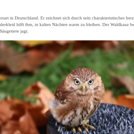
enart in Deutschland. Er zeichnet sich durch sein charakteristisches her
derkleid hilft ihm, in kalten Nächten warm zu bleiben. Der Waldkauz 
Säugetiere jagt.