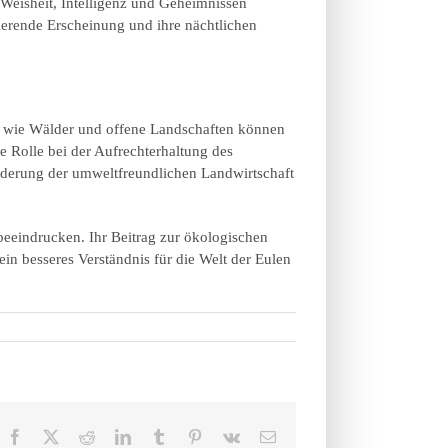
 Weisheit, Intelligenz und Geheimnissen
nierende Erscheinung und ihre nächtlichen
e wie Wälder und offene Landschaften können
e Rolle bei der Aufrechterhaltung des
derung der umweltfreundlichen Landwirtschaft
beeindrucken. Ihr Beitrag zur ökologischen
in besseres Verständnis für die Welt der Eulen
Facebook
X
Reddit
LinkedIn
Tumblr
Pinterest
Vk
E-