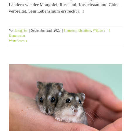
Ländern wie der Mongolei, Russland, Kasachstan und China
verbreitet. Sein Lebensraum erstreckt [...]
Von
BlogTier
|
September 2nd, 2023
|
Hamster
,
Kleintiere
,
Wildtiere
|
1
Kommentar
Weiterlesen