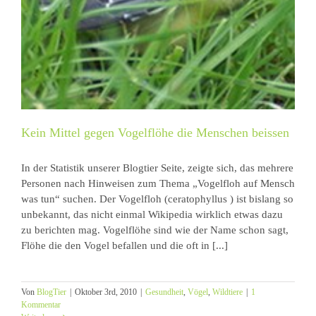
Kein Mittel gegen Vogelflöhe die Menschen beissen
In der Statistik unserer Blogtier Seite, zeigte sich, das mehrere
Personen nach Hinweisen zum Thema „Vogelfloh auf Mensch
was tun“ suchen. Der Vogelfloh (ceratophyllus ) ist bislang so
unbekannt, das nicht einmal Wikipedia wirklich etwas dazu
zu berichten mag. Vogelflöhe sind wie der Name schon sagt,
Flöhe die den Vogel befallen und die oft in [...]
Von
BlogTier
|
Oktober 3rd, 2010
|
Gesundheit
,
Vögel
,
Wildtiere
|
1
Kommentar