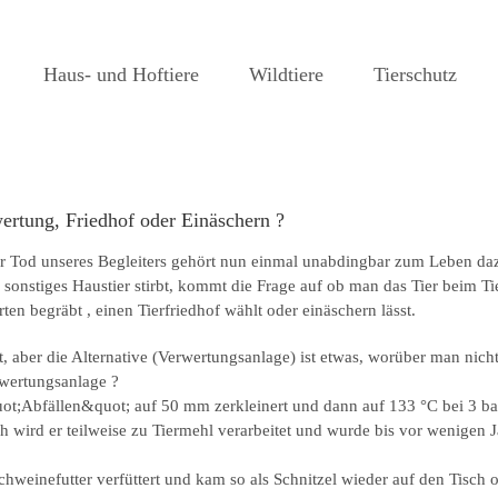
Haus- und Hoftiere
Wildtiere
Tierschutz
rtung, Friedhof oder Einäschern ?
Tod unseres Begleiters gehört nun einmal unabdingbar zum Leben dazu 
onstiges Haustier stirbt, kommt die Frage auf ob man das Tier beim Tie
en begräbt , einen Tierfriedhof wählt oder einäschern lässt.
ert, aber die Alternative (Verwertungsanlage) ist etwas, worüber man ni
rwertungsanlage ?
uot;Abfällen&quot; auf 50 mm zerkleinert und dann auf 133 °C bei 3 bar 
h wird er teilweise zu Tiermehl verarbeitet und wurde bis vor wenigen
 Schweinefutter verfüttert und kam so als Schnitzel wieder auf den Tisch