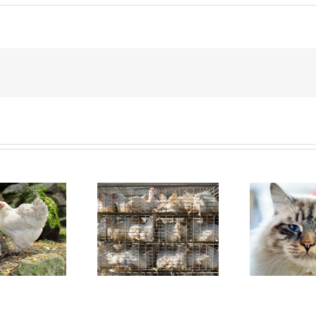
ühnerhaltung (Teil 1)
Wie man eine Katze an
W
Der offensichtliche
das Leben in einer
Zwi
Missstand
Wohnung gewöhnt
pos