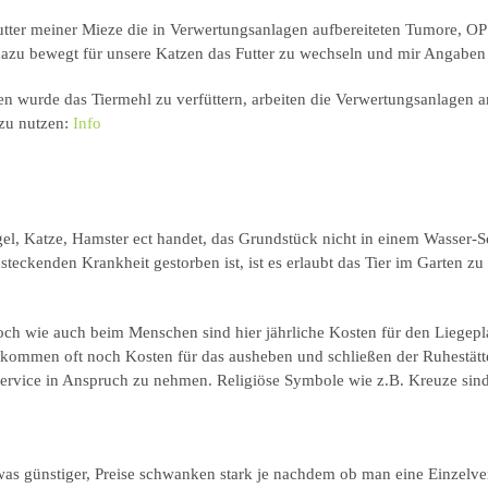
tter meiner Mieze die in Verwertungsanlagen aufbereiteten Tumore, OP 
 dazu bewegt für unsere Katzen das Futter zu wechseln und mir Angaben 
ten wurde das Tiermehl zu verfüttern, arbeiten die Verwertungsanlagen 
 zu nutzen:
Info
el, Katze, Hamster ect handet, das Grundstück nicht in einem Wasser-S
teckenden Krankheit gestorben ist, ist es erlaubt das Tier im Garten zu
doch wie auch beim Menschen sind hier jährliche Kosten für den Liegepla
 kommen oft noch Kosten für das ausheben und schließen der Ruhestätte
Service in Anspruch zu nehmen. Religiöse Symbole wie z.B. Kreuze sind
etwas günstiger, Preise schwanken stark je nachdem ob man eine Einze