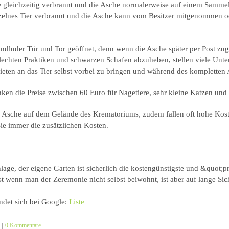
 gleichzeitig verbrannt und die Asche normalerweise auf einem Samme
nzelnes Tier verbrannt und die Asche kann vom Besitzer mitgenommen ode
indluder Tür und Tor geöffnet, denn wenn die Asche später per Post zug
hlechten Praktiken und schwarzen Schafen abzuheben, stellen viele Unte
bieten an das Tier selbst vorbei zu bringen und während des kompletten
ken die Preise zwischen 60 Euro für Nagetiere, sehr kleine Katzen un
Asche auf dem Gelände des Krematoriums, zudem fallen oft hohe Koste
ie immer die zusätzlichen Kosten.
anlage, der eigene Garten ist sicherlich die kostengünstigste und &quot
st wenn man der Zeremonie nicht selbst beiwohnt, ist aber auf lange Si
findet sich bei Google:
Liste
|
0 Kommentare