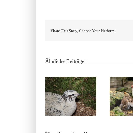
Share This Story, Choose Your Platform!
Ähnliche Beiträge
Wachteln artgerecht
H
Damit sich dein
halten: 5 entscheidende
Gartenhuhn wohlfühlt
Aspekte