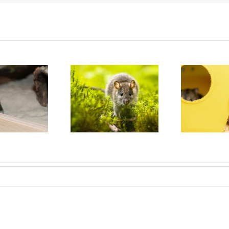
Die Ratte als
Roborowski-
Camp
rankheitsüberträger:
Zwerghamster –
– P
Das HanterVirus
Phodopus roborovskii