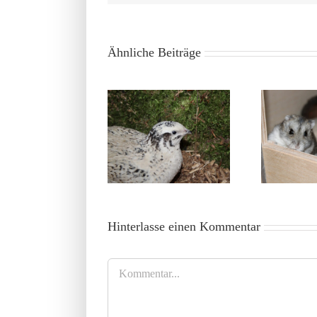
Ähnliche Beiträge
Wachteln artgerecht
halten: 5 entscheidende
Tierheim-Hamster in Not
K
Aspekte
Hinterlasse einen Kommentar
Kommentar