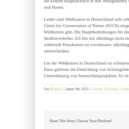
Sie kommt hauptsächlich in den Waldgebieten 
und Hasen.
Leider sind Wildkatzen in Deutschland sehr se
Union for Conservation of Nature (IUCN) einge
Wildkatzen gibt. Die Hauptbedrohungen für die
Straßenverkehrs. Ich bin mir allerdings nicht 
wildernde Hauskatzen zu erschiessen- allerding
unterscheiden.
Um die Wildkatzen in Deutschland zu schützen
Dazu gehören die Einrichtung von Schutzgebiet
Unterstützung von Artenschutzprojekten. Es ist 
Von
BlogTier
|
Januar 9th, 2023
|
Aktuell
,
Tierschutz
,
Uncate
Share This Story, Choose Your Platform!