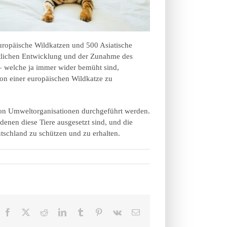
Europäische Wildkatzen und 500 Asiatische
aftlichen Entwicklung und der Zunahme des
 – welche ja immer wider bemüht sind,
von einer europäischen Wildkatze zu
von Umweltorganisationen durchgeführt werden.
enen diese Tiere ausgesetzt sind, und die
utschland zu schützen und zu erhalten.
Facebook
X
Reddit
LinkedIn
Tumblr
Pinterest
Vk
E-
Mail